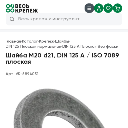
8 (800) 600 04 38
info@veskrep.ru
Главная
Каталог
Крепеж
Шайбы
DIN 125 Плоская нормальная
DIN 125 A Плоская без фаски
Инструмент
Шайба М20 d21, DIN 125 A / ISO 7089
плоская
Крепеж
Арт:
VK-6894051
Техническая химия
Такелаж
Продукция брендов
Резьбовые шпильки