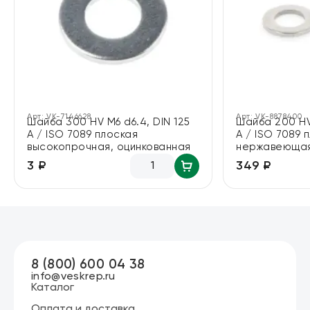
Арт:
VK-7146628
Арт:
VK-8878400
Шайба 300 HV М6 d6.4, DIN 125
Шайба 200 HV
A / ISO 7089 плоская
A / ISO 7089 
высокопрочная, оцинкованная
нержавеющая
3 ₽
349 ₽
8 (800) 600 04 38
info@veskrep.ru
Каталог
Оплата и доставка