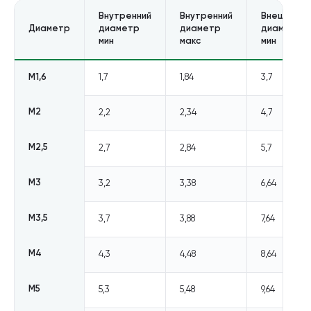
Внутренний
Внутренний
Внешний
Диаметр
диаметр
диаметр
диаметр
мин
макс
мин
М1,6
1,7
1,84
3,7
М2
2,2
2,34
4,7
М2,5
2,7
2,84
5,7
М3
3,2
3,38
6,64
М3,5
3,7
3,88
7,64
М4
4,3
4,48
8,64
М5
5,3
5,48
9,64