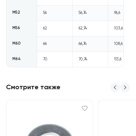
М52
56
56,74
96,6
М56
62
62,74
103,6
М60
66
66,74
108,6
М64
70
70,74
113,6
Смотрите также