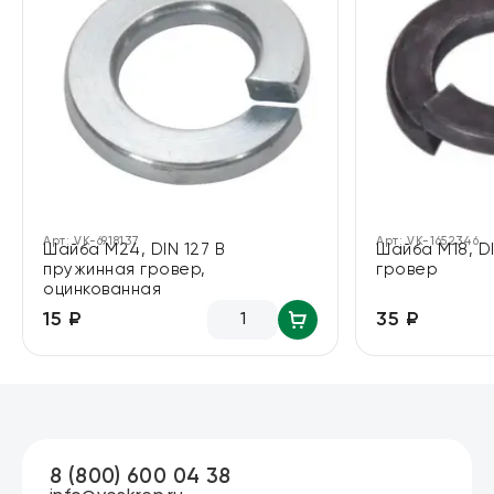
Арт:
VK-6918137
Арт:
VK-1652346
Шайба М24, DIN 127 B
Шайба М18, D
пружинная гровер,
гровер
оцинкованная
35 ₽
15 ₽
8 (800) 600 04 38