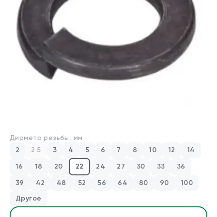
Производители
Для бизнеса
О компании
Оплата и доставка
Техническая консультация
Стандарты DIN/ГОСТ
Диаметр резьбы, мм
2
2.5
3
4
5
6
7
8
10
12
14
Калькуляторы
16
18
20
22
24
27
30
33
36
Калькулятор веса крепежа
39
42
48
52
56
64
80
90
100
Калькулятор химических анкеров
Другое
Контакты