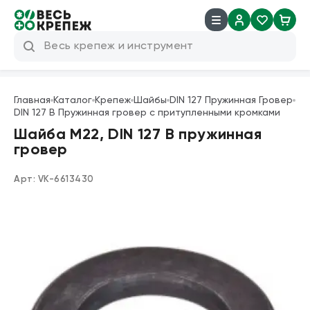
8 (800) 600 04 38
info@veskrep.ru
Главная
Каталог
Крепеж
Шайбы
DIN 127 Пружинная Гровер
DIN 127 B Пружинная гровер с притупленными кромками
Инструмент
Шайба М22, DIN 127 B пружинная
гровер
Крепеж
Арт:
VK-6613430
Техническая химия
Такелаж
Продукция брендов
Резьбовые шпильки