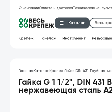
О компании
Оплата и доставка
Техническая консульт
Каталог
Крепеж
Такелаж
Инструмент
Резьбовые
Ин
Инструмент
Бок
Крепеж
Главная
Каталог
Крепеж
Гайки
DIN 431 Трубная низ
Бол
Гайка G 1 1/2", DIN 43
Техническая химия
Кле
нержавеющая сталь А
Такелаж
Клю
Продукция брендов