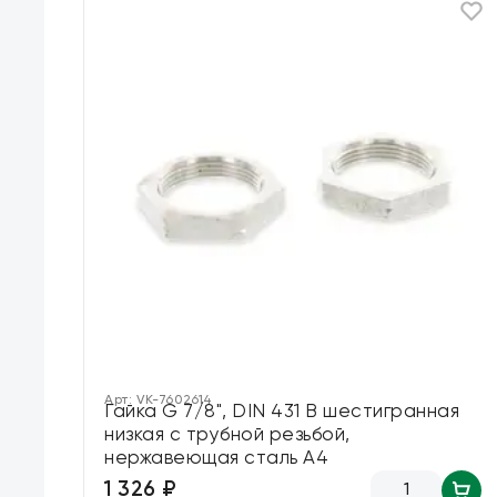
Арт:
VK-7602614
Гайка G 7/8", DIN 431 B шестигранная
низкая с трубной резьбой,
нержавеющая сталь А4
1 326 ₽