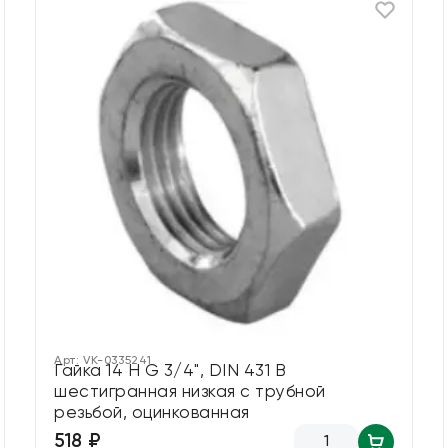
Арт:
VK-0335241
Гайка 14 H G 3/4", DIN 431 B
шестигранная низкая с трубной
резьбой, оцинкованная
518 ₽