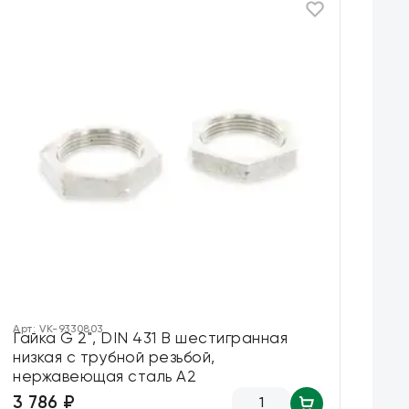
Арт:
VK-9330803
Арт
Гайка G 2", DIN 431 B шестигранная
Гай
низкая с трубной резьбой,
ше
нержавеющая сталь А2
ре
3 786 ₽
15