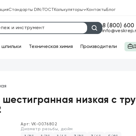
ация
Стандарты DIN/ГОСТ
Калькуляторы
Контакты
Блог
Калькулятор веса крепежа
8 (800) 600
info@veskrep.
Калькулятор химических анкеров
 шпильки
Техническая химия
Производители
Д
струмент
Оптовая систем
Бесплатная дос
орезы
Круглогубцы
Большой выбор 
кая
торезы
Ножницы
1 B шестигранная низкая с тр
щи
Отвёртки
2
чи
Плоскогубцы
Арт:
VK-0076802
Диаметр резьбы, дюйм