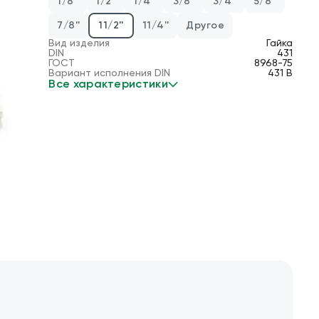
1/8''
1/2''
1/4''
3/8''
3/4''
5/8''
7/8''
11/2''
11/4''
Другое
Вид изделия
Гайка
DIN
431
ГОСТ
8968-75
Вариант исполнения DIN
431 B
Все характеристики