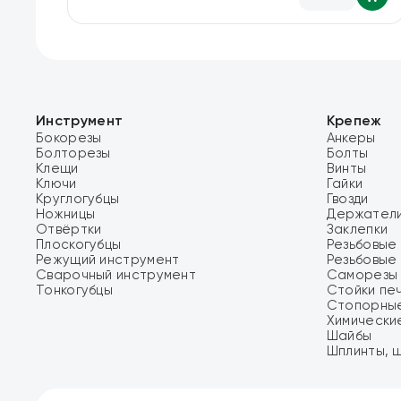
Инструмент
Крепеж
Бокорезы
Анкеры
Болторезы
Болты
Клещи
Винты
Ключи
Гайки
Круглогубцы
Гвозди
Ножницы
Держатели
Отвёртки
Заклепки
Плоскогубцы
Резьбовые 
Режущий инструмент
Резьбовые
Сварочный инструмент
Саморезы 
Тонкогубцы
Стойки пе
Стопорные
Химически
Шайбы
Шплинты, 