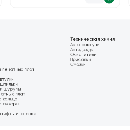
Техническая химия
Автошампуни
Антидождь
Очистители
Присадки
Смазки
 печатных плат
втулки
 шпильки
и шурупы
чатных плат
 кольца
е анкеры
штифты и шпонки