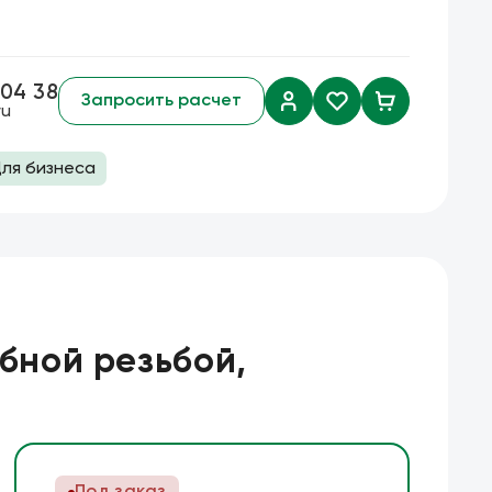
 04 38
Запросить расчет
ru
ля бизнеса
а скидок
тавка
Режущий инструмент
товара
Биметаллические коронки
убной резьбой,
Сварочный инструмент
Тонкогубцы