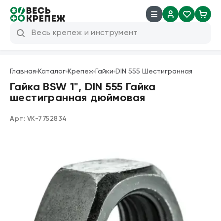
8 (800) 600 04 38
info@veskrep.ru
Главная
Каталог
Крепеж
Гайки
DIN 555 Шестигранная
Инструмент
Гайка BSW 1", DIN 555 Гайка
шестигранная дюймовая
Крепеж
Арт:
VK-7752834
Техническая химия
Такелаж
Продукция брендов
Резьбовые шпильки