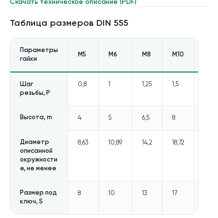
Скачать техническое описание (PDF)
Таблица размеров
DIN 555
Параметры
М5
M6
M8
M10
M12
гайки
Шаг
0,8
1
1,25
1,5
1,75
резьбы, P
Высота, m
4
5
6,5
8
10
Диаметр
8,63
10,89
14,2
18,72
20,8
описанной
окружности
e, не менее
Размер под
8
10
13
17
19
ключ, S