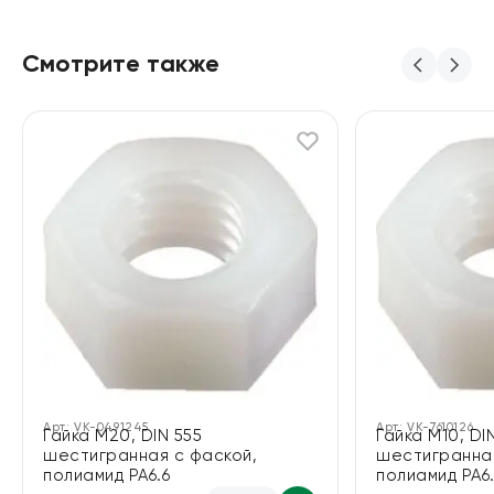
Смотрите также
Арт:
VK-0491245
Арт:
VK-7610126
Гайка М20, DIN 555
Гайка М10, DI
шестигранная с фаской,
шестигранная
полиамид PA6.6
полиамид PA6