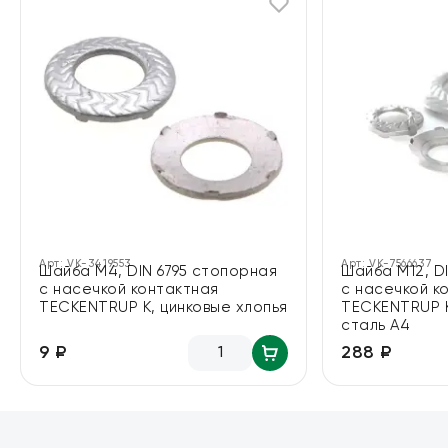
Арт:
VK-3419553
Арт:
VK-7566637
Шайба М4, DIN 6795 стопорная
Шайба М12, D
с насечкой контактная
с насечкой к
TECKENTRUP K, цинковые хлопья
TECKENTRUP 
сталь А4
9 ₽
288 ₽