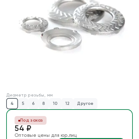
Производители
Для бизнеса
О компании
Оплата и доставка
Техническая консультация
Стандарты DIN/ГОСТ
Диаметр резьбы, мм
Калькуляторы
4
5
6
8
10
12
Другое
Калькулятор веса крепежа
Калькулятор химических анкеров
Под заказ
54 ₽
Контакты
Оптовые цены для юр.лиц