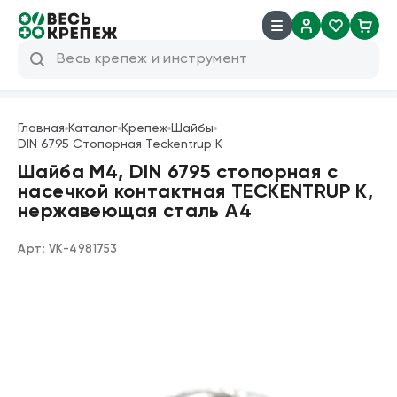
8 (800) 600 04 38
info@veskrep.ru
Главная
Каталог
Крепеж
Шайбы
DIN 6795 Стопорная Teckentrup K
Инструмент
Шайба М4, DIN 6795 стопорная с
насечкой контактная TECKENTRUP K,
Крепеж
нержавеющая сталь А4
Техническая химия
Арт:
VK-4981753
Такелаж
Продукция брендов
Резьбовые шпильки