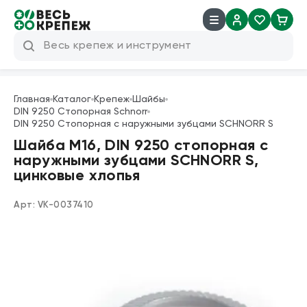
8 (800) 600 04 38
info@veskrep.ru
Главная
Каталог
Крепеж
Шайбы
DIN 9250 Стопорная Schnorr
Инструмент
DIN 9250 Стопорная с наружными зубцами SCHNORR S
Шайба М16, DIN 9250 стопорная с
Крепеж
наружными зубцами SCHNORR S,
цинковые хлопья
Техническая химия
Арт:
VK-0037410
Такелаж
Продукция брендов
Резьбовые шпильки