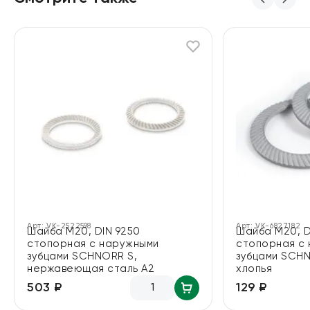
Арт:
VK-2522598
Арт:
VK-6827182
Шайба М20, DIN 9250
Шайба М20, D
стопорная с наружными
стопорная с
зубцами SCHNORR S,
зубцами SCHN
нержавеющая сталь А2
хлопья
503 ₽
129 ₽