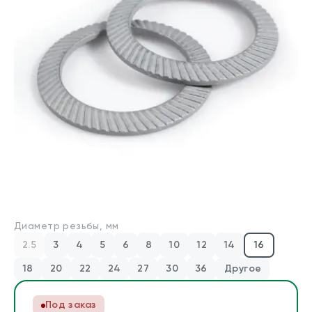
Производители
Для бизнеса
О компании
Оплата и доставка
Техническая консультация
Стандарты DIN/ГОСТ
Калькуляторы
Диаметр резьбы, мм
Калькулятор веса крепежа
2.5
3
4
5
6
8
10
12
14
16
Калькулятор химических анкеров
18
20
22
24
27
30
36
Другое
Контакты
Под заказ