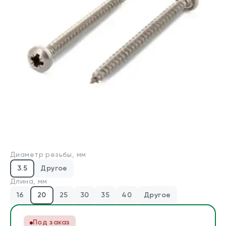
Производители
Для бизнеса
О компании
Оплата и доставка
Техническая консультация
Стандарты DIN/ГОСТ
Диаметр резьбы, мм
Калькуляторы
3.5
Другое
Калькулятор веса крепежа
Длина, мм
Калькулятор химических анкеров
16
20
25
30
35
40
Другое
Контакты
Под заказ