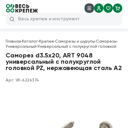
8 (800) 600 04 38
info@veskrep.ru
Главная
Каталог
Крепеж
Саморезы и шурупы
Саморезы
Универсальный
Универсальный с полукруглой головкой
Инструмент
Саморез d3.5х20, ART 9048
универсальный с полукруглой
Крепеж
головкой PZ, нержавеющая сталь А2
Техническая химия
Арт:
VK-6226374
Такелаж
Продукция брендов
Резьбовые шпильки