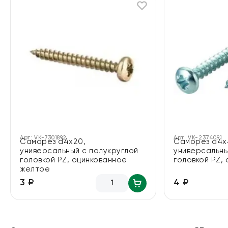
Арт:
VK-7301892
Арт:
VK-2374091
Саморез d4х20,
Саморез d4х
универсальный с полукруглой
универсальны
головкой PZ, оцинкованное
головкой PZ,
желтое
4 ₽
3 ₽