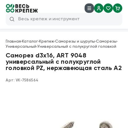
8 (800) 600 04 38
info@veskrep.ru
Главная
Каталог
Крепеж
Саморезы и шурупы
Саморезы
Универсальный
Универсальный с полукруглой головкой
Инструмент
Саморез d3х16, ART 9048
универсальный с полукруглой
Крепеж
головкой PZ, нержавеющая сталь А2
Техническая химия
Арт:
VK-7586564
Такелаж
Продукция брендов
Резьбовые шпильки