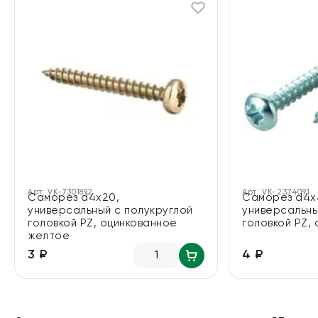
Арт:
VK-7301892
Арт:
VK-2374091
Саморез d4х20,
Саморез d4х
универсальный с полукруглой
универсальны
головкой PZ, оцинкованное
головкой PZ,
желтое
4 ₽
3 ₽