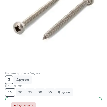
Производители
Для бизнеса
О компании
Оплата и доставка
Техническая консультация
Стандарты DIN/ГОСТ
Диаметр резьбы, мм
Калькуляторы
3
Другое
Калькулятор веса крепежа
Длина, мм
Калькулятор химических анкеров
16
20
25
30
35
Другое
Контакты
Под заказ