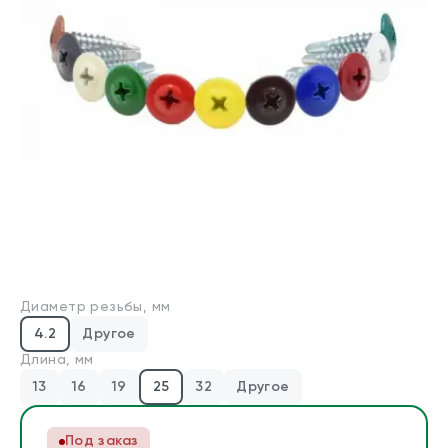
Производители
Для бизнеса
О компании
Оплата и доставка
Техническая консультация
Стандарты DIN/ГОСТ
Диаметр резьбы, мм
Калькуляторы
4.2
Другое
Калькулятор веса крепежа
Длина, мм
Калькулятор химических анкеров
13
16
19
25
32
Другое
Контакты
Под заказ