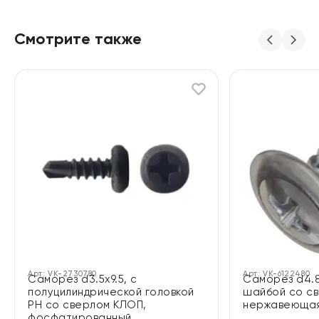
Смотрите также
Арт:
VK-2730780
Арт:
VK-6122480
Саморез d3.5х9.5, с
Саморез d4.8
полуцилиндрической головкой
шайбой со с
PH со сверлом КЛОП,
нержавеющая
фосфатированный