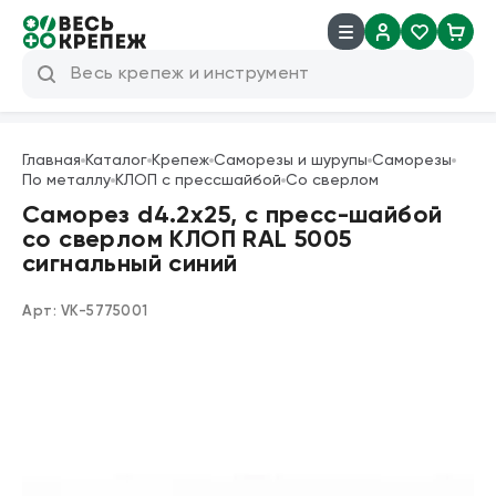
8 (800) 600 04 38
info@veskrep.ru
Главная
Каталог
Крепеж
Саморезы и шурупы
Саморезы
По металлу
КЛОП с прессшайбой
Со сверлом
Инструмент
Саморез d4.2х25, с пресс-шайбой
со сверлом КЛОП RAL 5005
Крепеж
сигнальный синий
Техническая химия
Арт:
VK-5775001
Такелаж
Продукция брендов
Резьбовые шпильки