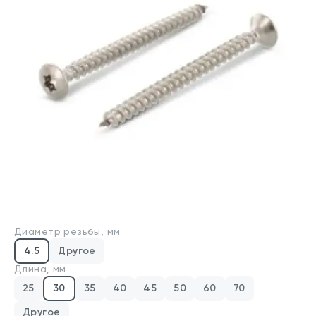
Производители
Для бизнеса
О компании
Оплата и доставка
Техническая консультация
Стандарты DIN/ГОСТ
Калькуляторы
Диаметр резьбы, мм
Калькулятор веса крепежа
4.5
Другое
Калькулятор химических анкеров
Длина, мм
25
30
35
40
45
50
60
70
Контакты
Другое