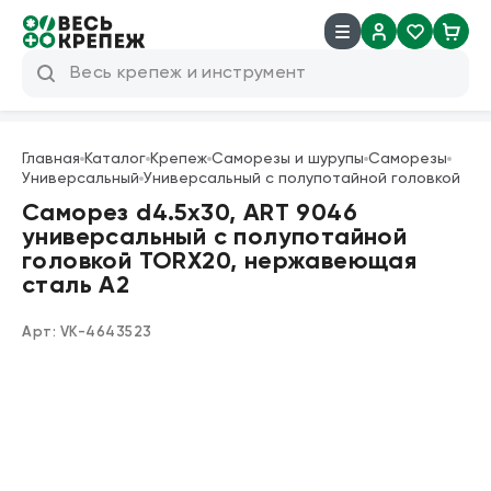
8 (800) 600 04 38
info@veskrep.ru
Главная
Каталог
Крепеж
Саморезы и шурупы
Саморезы
Универсальный
Универсальный с полупотайной головкой
Инструмент
Саморез d4.5х30, ART 9046
универсальный с полупотайной
Крепеж
головкой TORX20, нержавеющая
сталь А2
Техническая химия
Арт:
VK-4643523
Такелаж
Продукция брендов
Резьбовые шпильки