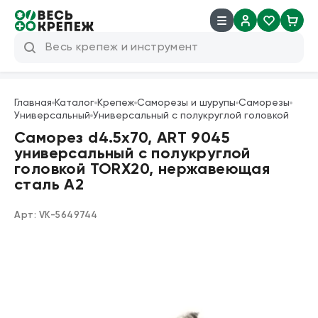
8 (800) 600 04 38
info@veskrep.ru
Главная
Каталог
Крепеж
Саморезы и шурупы
Саморезы
Универсальный
Универсальный с полукруглой головкой
Инструмент
Саморез d4.5х70, ART 9045
универсальный с полукруглой
Крепеж
головкой TORX20, нержавеющая
сталь А2
Техническая химия
Арт:
VK-5649744
Такелаж
Продукция брендов
Резьбовые шпильки