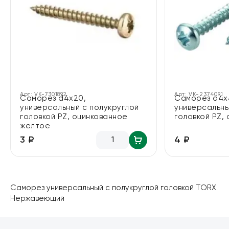
Арт:
VK-7301892
Арт:
VK-2374091
Саморез d4х20,
Саморез d4х
универсальный с полукруглой
универсальны
головкой PZ, оцинкованное
головкой PZ,
желтое
4 ₽
3 ₽
Саморез универсальный с полукруглой головкой TORX
Нержавеющий