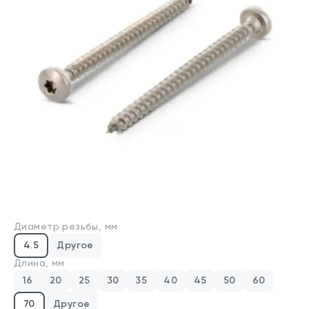
Производители
Для бизнеса
О компании
Оплата и доставка
Техническая консультация
Стандарты DIN/ГОСТ
Калькуляторы
Диаметр резьбы, мм
Калькулятор веса крепежа
4.5
Другое
Калькулятор химических анкеров
Длина, мм
16
20
25
30
35
40
45
50
60
Контакты
70
Другое