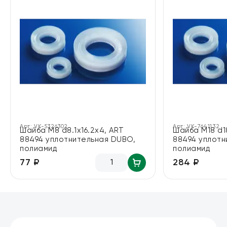
Арт:
VK-5326302
Арт:
VK-7641132
Шайба М8 d8.1х16.2х4, ART
Шайба М18 d18
88494 уплотнительная DUBO,
88494 уплотн
полиамид
полиамид
77 ₽
284 ₽