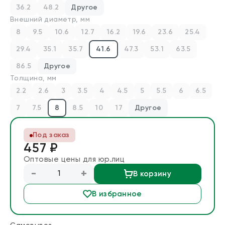
36.2
48.2
Другое
Блог
Внешний диаметр, мм
8
9.5
10.6
12.7
16.2
19.6
23.6
25.4
Запросить расчет
29.4
35.1
35.7
41.6
47.3
53.1
63.5
86.5
Другое
Толщина, мм
2.2
2.6
3
3.5
4
4.5
5
5.5
6
6.5
7
7.5
8
8.5
10
17
Другое
Под заказ
457 ₽
Оптовые цены для юр.лиц
-
+
В корзину
В избранное