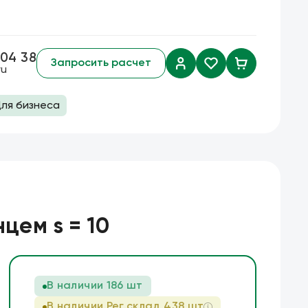
 04 38
Запросить расчет
ru
ля бизнеса
а скидок
тавка
Режущий инструмент
товара
Биметаллические коронки
цем s = 10
Сварочный инструмент
Тонкогубцы
В наличии
186 шт
В наличии Рег.cклад
438
шт