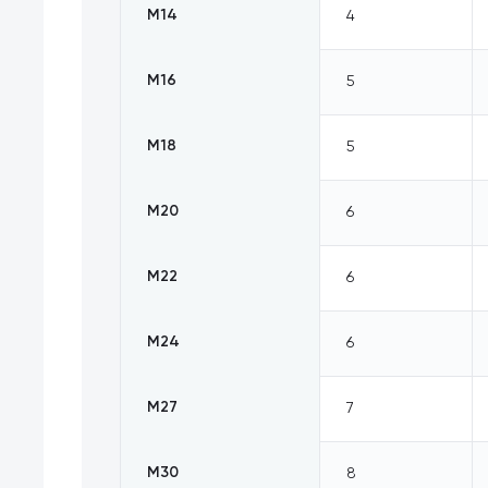
М14
4
М16
5
М18
5
М20
6
М22
6
М24
6
М27
7
М30
8