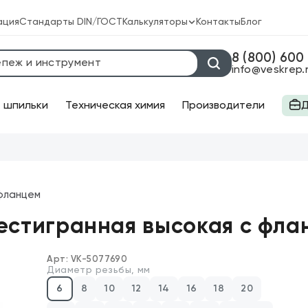
ация
Стандарты DIN/ГОСТ
Калькуляторы
Контакты
Блог
Калькулятор веса крепежа
8 (800) 600
info@veskrep.
Калькулятор химических анкеров
 шпильки
Техническая химия
Производители
Д
струмент
Оптовая систем
Бесплатная дос
орезы
Круглогубцы
Большой выбор 
 фланцем
торезы
Ножницы
шестигранная высокая с флан
щи
Отвёртки
Арт:
VK-5077690
Диаметр резьбы, мм
чи
Плоскогубцы
6
8
10
12
14
16
18
20