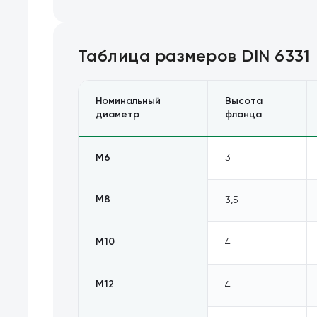
Таблица размеров
DIN 6331
Номинальный
Высота
диаметр
фланца
М6
3
М8
3,5
М10
4
М12
4