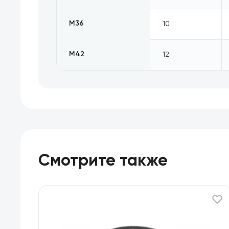
М36
10
М42
12
Смотрите также