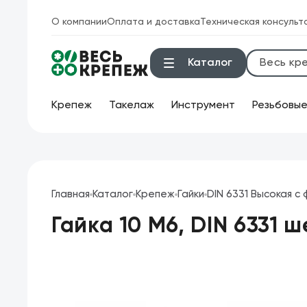
О компании
Оплата и доставка
Техническая консульт
Каталог
Крепеж
Такелаж
Инструмент
Резьбовые
Ин
Инструмент
Бок
Крепеж
Главная
Каталог
Крепеж
Гайки
DIN 6331 Высокая с
Бол
Гайка 10 М6, DIN 6331 
Техническая химия
Кле
Такелаж
Клю
Продукция брендов