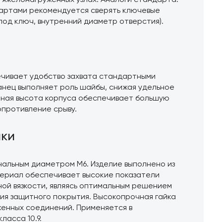
яжелонагруженных узлах. Аналоги стандарта:
ндартами рекомендуется сверять ключевые
под ключ, внутренний диаметр отверстия).
чивает удобство захвата стандартными
анец выполняет роль шайбы, снижая удельное
нная высота корпуса обеспечивает большую
опротивление срыву.
ики
нальным диаметром M6. Изделие выполнено из
териал обеспечивает высокие показатели
ной вязкости, являясь оптимальным решением
чия защитного покрытия. Высокопрочная гайка
женных соединений. Применяется в
ласса 10.9.