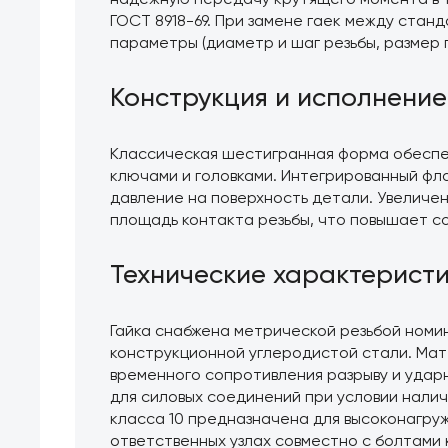
надежную передачу крутящего момента в т
ГОСТ 8918-69. При замене гаек между ста
параметры (диаметр и шаг резьбы, размер 
Конструкция и исполнение
Классическая шестигранная форма обеспе
ключами и головками. Интегрированный фл
давление на поверхность детали. Увеличе
площадь контакта резьбы, что повышает с
Технические характерист
Гайка снабжена метрической резьбой номи
конструкционной углеродистой стали. Ма
временного сопротивления разрыву и удар
для силовых соединений при условии нали
класса 10 предназначена для высоконагру
ответственных узлах совместно с болтами к