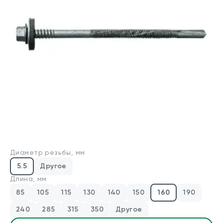
Производители
Для бизнеса
О компании
Оплата и доставка
Техническая консультация
Стандарты DIN/ГОСТ
Диаметр резьбы, мм
Калькуляторы
5.5
Другое
Калькулятор веса крепежа
Длина, мм
Калькулятор химических анкеров
85
105
115
130
140
150
160
190
240
285
315
350
Другое
Контакты