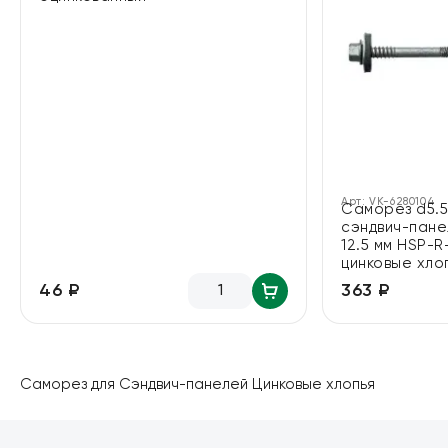
Арт:
VK-6280104
Саморез d5.5
сэндвич-пане
12.5 мм HSP-R
цинковые хло
46 ₽
363 ₽
Саморез для Сэндвич-панелей Цинковые хлопья