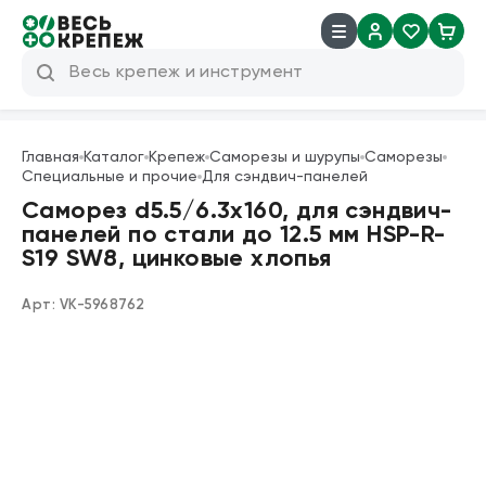
8 (800) 600 04 38
info@veskrep.ru
Главная
Каталог
Крепеж
Саморезы и шурупы
Саморезы
Специальные и прочие
Для сэндвич-панелей
Инструмент
Саморез d5.5/6.3x160, для сэндвич-
панелей по стали до 12.5 мм HSP-R-
Крепеж
S19 SW8, цинковые хлопья
Техническая химия
Арт:
VK-5968762
Такелаж
Продукция брендов
Резьбовые шпильки