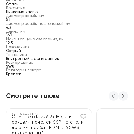
Материал
Сталь
Покрытие
Цинковые хлопья
Диаметр резьбы, мм
5.5
Диаметр резьбы под головкой, мм
6.3
Длина, мм
160
Макс. толщина сверления, мм
12.5
Наконечник
Острый
Тип шлица
Внутренний шестигранник
Размер шлица
SW8
Категория товара
Крепеж
Смотрите также
Арт:
VK-6781803
Саморез d5.5/6.3x185, для
сэндвич-панелей SSP по стали
до 5 мм шайба EPDM D16 SW8,
оцинкованный