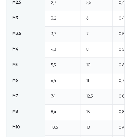
М2.5
2,7
5,5
0,4
Блог
М3
3,2
6
0,4
Запросить расчет
М3.5
3,7
7
0,5
М4
4,3
8
0,5
М5
5,3
10
0,6
М6
6,4
11
0,7
М7
7,4
12,5
0,8
М8
8,4
15
0,8
М10
10,5
18
0,9