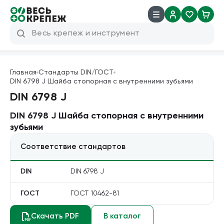
8 (800) 600 04 38
info@veskrep.ru
Главная
Стандарты DIN/ГОСТ
DIN 6798 J Шайба cтопорная с внутренними зубьями
Инструмент
DIN 6798 J
Крепеж
DIN 6798 J Шайба cтопорная с внутренними
зубьями
Техническая химия
Соответствие стандартов
Такелаж
DIN
DIN 6798 J
Продукция брендов
ГОСТ
ГОСТ 10462-81
Резьбовые шпильки
Скачать PDF
В каталог