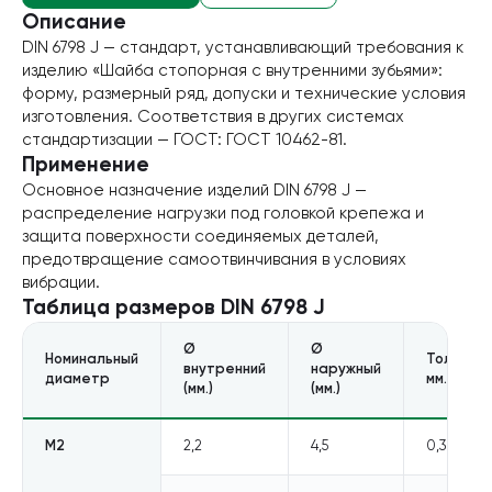
Описание
Производители
DIN 6798 J — стандарт, устанавливающий требования к
изделию «Шайба cтопорная с внутренними зубьями»:
Для бизнеса
форму, размерный ряд, допуски и технические условия
изготовления. Соответствия в других системах
стандартизации — ГОСТ: ГОСТ 10462-81.
О компании
Применение
Основное назначение изделий DIN 6798 J —
Оплата и доставка
распределение нагрузки под головкой крепежа и
защита поверхности соединяемых деталей,
Техническая консультация
предотвращение самоотвинчивания в условиях
вибрации.
Стандарты DIN/ГОСТ
Таблица размеров
DIN 6798 J
Калькуляторы
Ø
Ø
Номинальный
Толщина
внутренний
наружный
диаметр
мм.
Калькулятор веса крепежа
(мм.)
(мм.)
Калькулятор химических анкеров
М2
2,2
4,5
0,3
Контакты