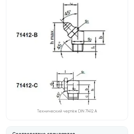
Производители
Для бизнеса
О компании
Оплата и доставка
Техническая консультация
Стандарты DIN/ГОСТ
Калькуляторы
Калькулятор веса крепежа
Технический чертёж
DIN 71412 A
Калькулятор химических анкеров
Контакты