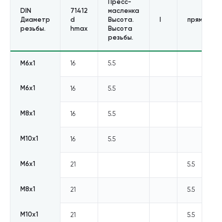
Пресс-
DIN
71412
масленка
Диаметр
d
Высота.
l
прямая
резьбы.
hmax
Высота
резьбы.
М6х1
16
5.5
М6х1
16
5.5
М8х1
16
5.5
М10х1
16
5.5
М6х1
21
5.5
М8х1
21
5.5
М10х1
21
5.5