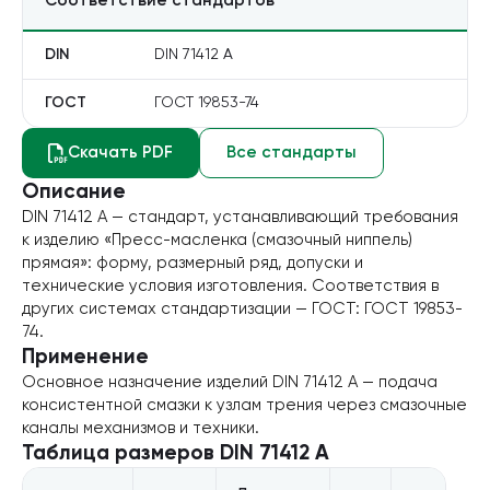
Соответствие стандартов
Блог
DIN
DIN 71412 A
Запросить расчет
ГОСТ
ГОСТ 19853-74
Скачать PDF
Все стандарты
Описание
DIN 71412 A — стандарт, устанавливающий требования
к изделию «Пресс-масленка (смазочный ниппель)
прямая»: форму, размерный ряд, допуски и
технические условия изготовления. Соответствия в
других системах стандартизации — ГОСТ: ГОСТ 19853-
74.
Применение
Основное назначение изделий DIN 71412 A — подача
консистентной смазки к узлам трения через смазочные
каналы механизмов и техники.
Таблица размеров
DIN 71412 A