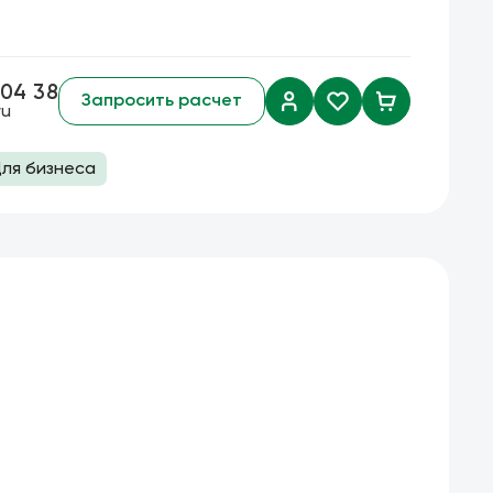
 04 38
Запросить расчет
ru
ля бизнеса
а скидок
тавка
Плоскогубцы
товара
Режущий инструмент
Биметаллические коронки
Сварочный инструмент
Тонкогубцы