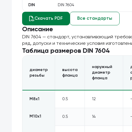
DIN
DIN 7604
Скачать PDF
Все стандарты
Описание
DIN 7604 — стандарт, устанавливающий требова
ряд, допуски и технические условия изготовлен
Таблица размеров
DIN 7604
наружный
диаметр
высота
диаметр
резьбы
фланца
фланца
M8х1
0.5
12
M10х1
0.5
14