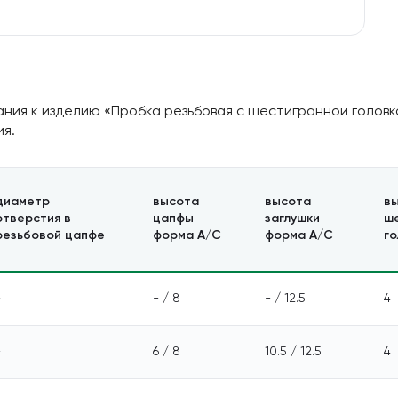
ния к изделию «Пробка резьбовая с шестигранной головко
ия.
диаметр
высота
высота
в
отверстия в
цапфы
заглушки
ш
резьбовой цапфе
форма А/С
форма А/С
го
-
- / 8
- / 12.5
4
-
6 / 8
10.5 / 12.5
4