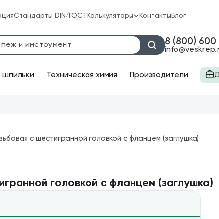
ация
Стандарты DIN/ГОСТ
Калькуляторы
Контакты
Блог
Калькулятор веса крепежа
8 (800) 600
info@veskrep.
Калькулятор химических анкеров
 шпильки
Техническая химия
Производители
Д
струмент
Оптовая систем
Бесплатная дос
орезы
Круглогубцы
Большой выбор 
зьбовая с шестигранной головкой c фланцем (заглушка)
торезы
Ножницы
щи
Отвёртки
игранной головкой c фланцем (заглушка)
чи
Пассатижи