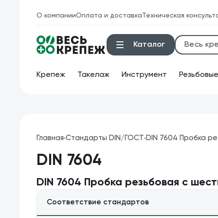
О компании
Оплата и доставка
Техническая консульт
Каталог
Крепеж
Такелаж
Инструмент
Резьбовые
Ин
Инструмент
Бок
Крепеж
Главная
Стандарты DIN/ГОСТ
DIN 7604 Пробка ре
Бол
DIN 7604
Техническая химия
Кле
Такелаж
DIN 7604 Пробка резьбовая с шест
Клю
Соответствие стандартов
Продукция брендов