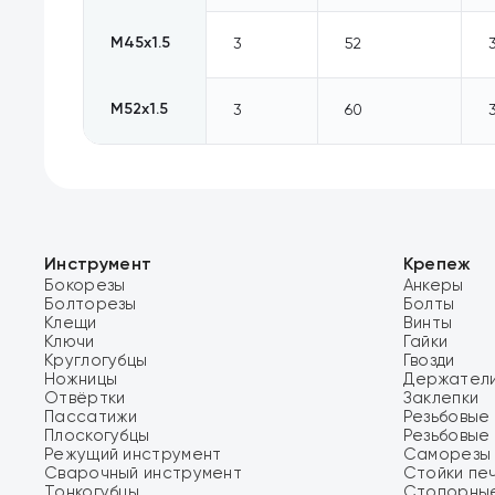
M45х1.5
3
52
M52х1.5
3
60
Инструмент
Крепеж
Бокорезы
Анкеры
Болторезы
Болты
Клещи
Винты
Ключи
Гайки
Круглогубцы
Гвозди
Ножницы
Держатели
Отвёртки
Заклепки
Пассатижи
Резьбовые 
Плоскогубцы
Резьбовые
Режущий инструмент
Саморезы 
Сварочный инструмент
Стойки пе
Тонкогубцы
Стопорные