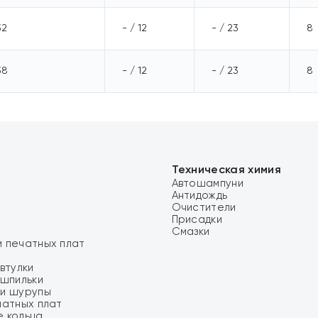
32
- / 12
- / 23
8
38
- / 12
- / 23
8
Техническая химия
Автошампуни
Антидождь
Очистители
Присадки
Смазки
 печатных плат
втулки
 шпильки
и шурупы
чатных плат
 кольца