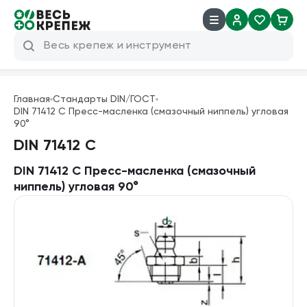
8 (800) 600 04 38
info@veskrep.ru
Главная
Стандарты DIN/ГОСТ
DIN 71412 C Пресс-масленка (смазочный ниппель) угловая
Инструмент
90°
DIN 71412 C
Крепеж
DIN 71412 C Пресс-масленка (смазочный
Техническая химия
ниппель) угловая 90°
Такелаж
Продукция брендов
Резьбовые шпильки