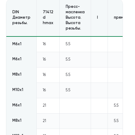
Пресс-
DIN
71412
масленка
Диаметр
d
Высота.
l
прямая
резьбы.
hmax
Высота
резьбы.
М6х1
16
5.5
М6х1
16
5.5
М8х1
16
5.5
М10х1
16
5.5
М6х1
21
5.5
М8х1
21
5.5